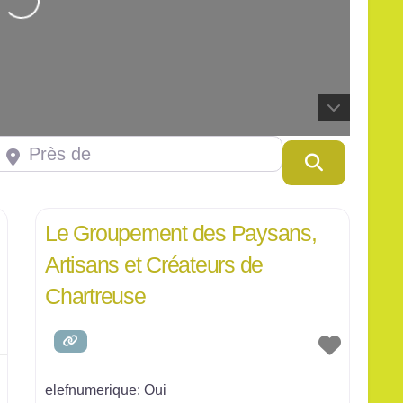
Leaflet
| Map data ©
OpenStreetMap
contributors
rès de
Rercherch
Le Groupement des Paysans,
Artisans et Créateurs de
Chartreuse
elefnumerique:
Oui