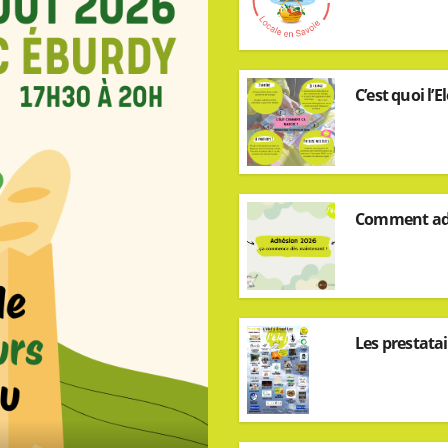
C’est quoi l’El
Comment ad
Les prestata