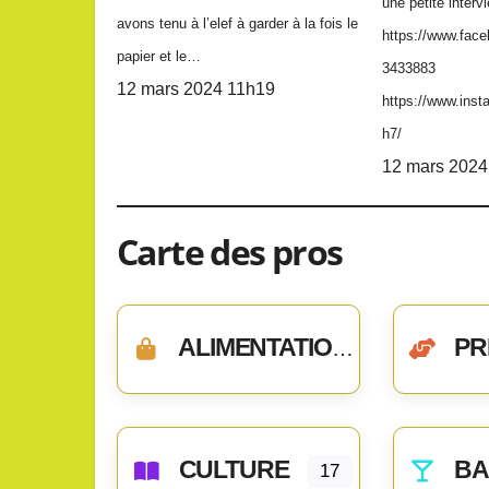
une petite interv
avons tenu à l’elef à garder à la fois le
https://www.fac
papier et le…
3433883
12 mars 2024 11h19
https://www.ins
h7/
12 mars 2024
Carte des pros
ALIMENTATION
PREST
CULTURE
BAR,
17