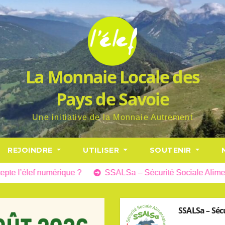
La Monnaie Locale des
Pays de Savoie
Une initiative de la Monnaie Autrement
REJOINDRE
UTILISER
SOUTENIR
f numérique ?
SSALSa – Sécurité Sociale Alimentaire Loc
SSALSa – Séc