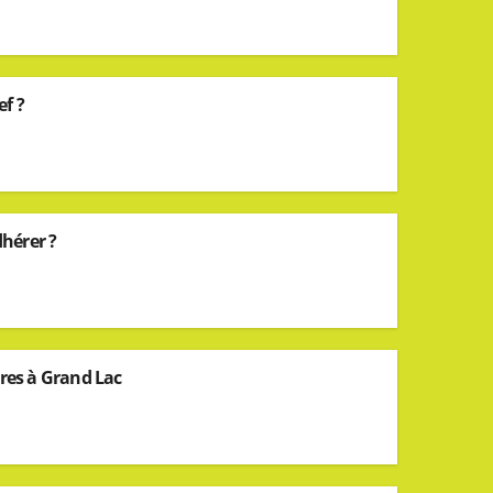
ef ?
hérer ?
ires à Grand Lac