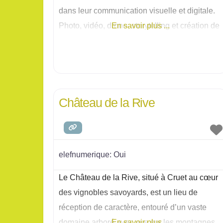
dans leur communication visuelle et digitale.
Photo, vidéo, drone, storytelling et création de
En savoir plus ...
sites web sont pensés ensemble pour
valoriser
Château de la Rive
elefnumerique:
Oui
Le Château de la Rive, situé à Cruet au cœur
des vignobles savoyards, est un lieu de
réception de caractère, entouré d’un vaste
domaine arboré avec vue sur les montagnes.
En savoir plus ...