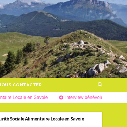
NOUS CONTACTER
ale en Savoie
Interview bénévole
Le guide profess
urité Sociale Alimentaire Locale en Savoie