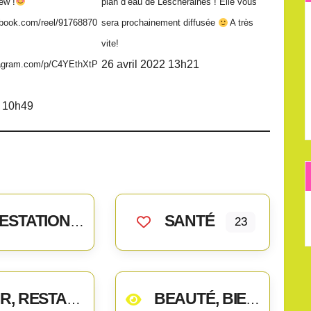
iew !
plan d’eau de Lescheraines ! Elle vous
ebook.com/reel/91768870
sera prochainement diffusée
A très
vite!
26 avril 2022 13h21
tagram.com/p/C4YEthXtP
 10h49
ATIONS DE SERVICES
SANTÉ
23
 RESTAURATION
BEAUTÉ, BIEN-ÊTRE