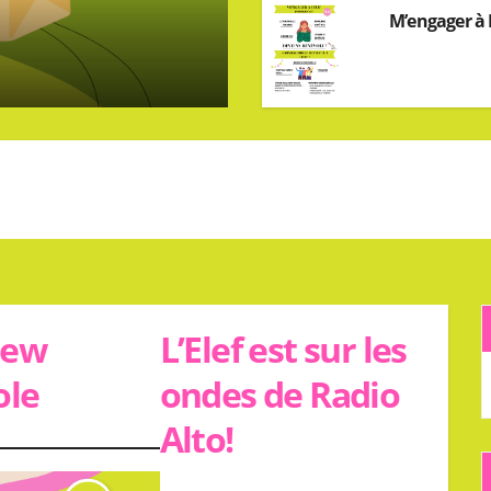
M’engager à L
iew
L’Elef est sur les
ole
ondes de Radio
Alto!