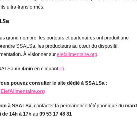
its ultra-transformés.
ALSa
lus grand nombre, les porteurs et partenaires ont produit une
prendre SSALSa, les producteurs au cœur du dispositif,
imentation. À visionner sur
elefalimentaire.org
.
 SSALSa
en 4min
en cliquant
ici
.
vous pouvez consulter le site dédié à SSALSa :
ElefAlimentaire.org
ption à SSALSa
, contacter la permanence téléphonique du
mard
i de 14h à 17h
au
09 53 17 48 81