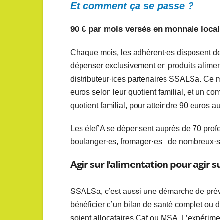
Et comment ça se passe ?
90 € par mois
versés en monnaie local
Chaque mois, les adhérent·es disposent de 
dépenser exclusivement en produits alimen
distributeur·ices partenaires SSALSa. Ce 
euros selon leur quotient familial, et un c
quotient familial, pour atteindre 90 euros au
Les élef’A se dépensent auprès de 70 prof
boulanger·es, fromager·es : de nombreux·s
Agir sur l’alimentation pour agir s
SSALSa, c’est aussi une démarche de prév
bénéficier d’un bilan de santé complet ou d
soient allocataires Caf ou MSA. L’expérime