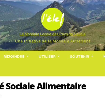
La Monnaie Locale des Pays de Savoie
Une initiative de la Monnaie Autrement
REJOINDRE
UTILISER
SOUTENIR
é Sociale Alimentaire