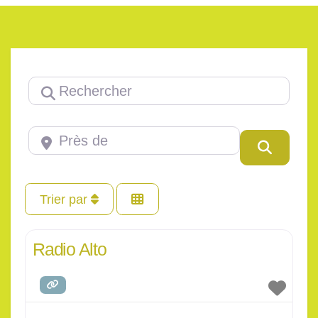
Rechercher
Près de
Rerche
Trier par
Radio Alto