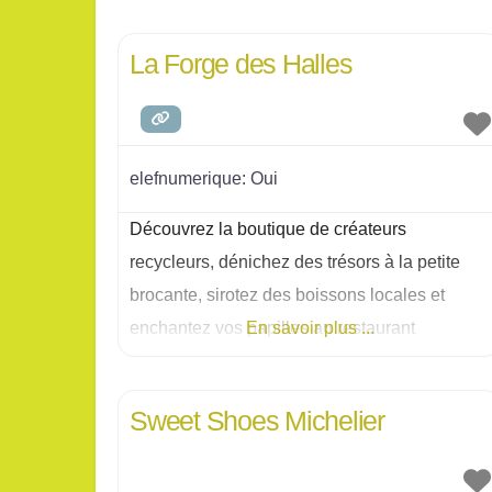
La Forge des Halles
elefnumerique:
Oui
Découvrez la boutique de créateurs
recycleurs, dénichez des trésors à la petite
brocante, sirotez des boissons locales et
enchantez vos papilles au restaurant
En savoir plus ...
végétarien que propose cette ancienne forge.
Sweet Shoes Michelier