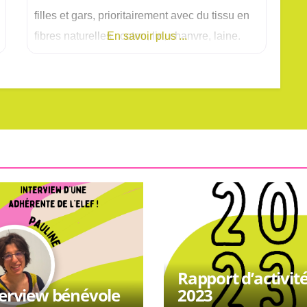
filles et gars, prioritairement avec du tissu en
fibres naturelles : coton, lin, chanvre, laine.
En savoir plus ...
Rapport d’activit
terview bénévole
2023