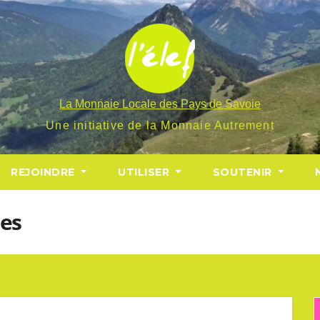
La Monnaie Locale des Pays de Savoie
Une initiative de la Monnaie Autrement
REJOINDRE
UTILISER
SOUTENIR
res