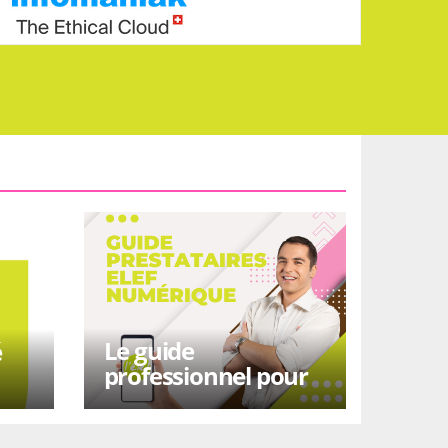
Le guide
é
professionnel pour
l’élef numérique !