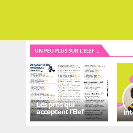
UN PEU PLUS SUR L'ELEF ...
Les pros qui
acceptent l’Elef
In
numérique !