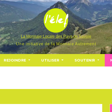
La Monnaie Locale des Pays de Savoie
Une initiative de la Monnaie Autrement
REJOINDRE
UTILISER
SOUTENIR