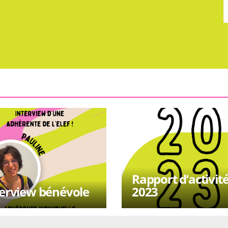
Rapport d’activit
terview bénévole
2023