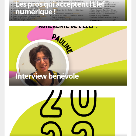
Les pros qui acceptent l’Elef
numérique !
Interview bénévole