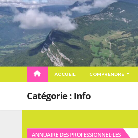
Skip
to
content
ACCUEIL
COMPRENDRE
Catégorie :
Info
ANNUAIRE DES PROFESSIONNEL·LES