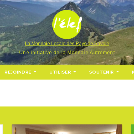
La Monnaie Locale des Pays de Savoie
Une initiative de la Monnaie Autrement
REJOINDRE
UTILISER
SOUTENIR